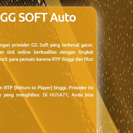
e GG SOFT Auto
gan provider GG Soft yang terkenal gacor.
 slot online berkualitas dengan tingkat
rit para pemain karena RTP tinggi dan fitur
 RTP (Return to Player) tinggi. Provider ini
ay yang menghibur. Di
NUSA77
, Anda bisa