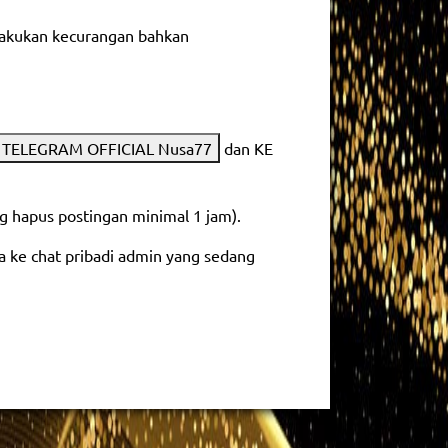
lakukan kecurangan bahkan
TELEGRAM OFFICIAL Nusa77
dan KE
hapus postingan minimal 1 jam).
a ke chat pribadi admin yang sedang