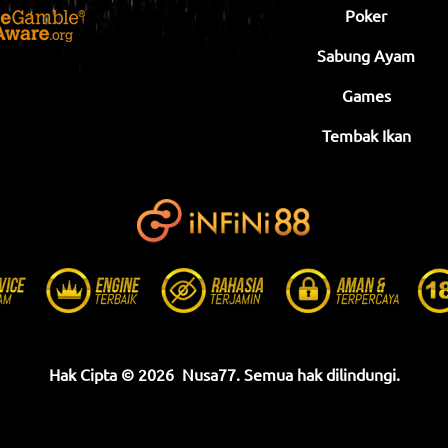
Poker
Sabung Ayam
Games
Tembak Ikan
Hak Cipta © 2026
Nusa77
. Semua hak dilindungi.