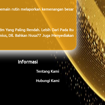
pemain rutin melaporkan kemenangan besar
m Yang Paling Rendah. Lebih Dari Pada Itu
enius, Dll. Bahkan Nusa77 Juga Menyediakan
Informasi
Tentang Kami
Hubungi Kami