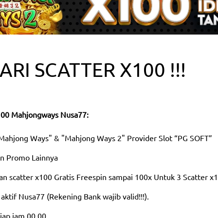
RI SCATTER X100 !!!
x100 Mahjongways Nusa77:
"Mahjong Ways" & "Mahjong Ways 2" Provider Slot “PG SOFT”
an Promo Lainnya
kan scatter x100 Gratis Freespin sampai 100x Untuk 3 Scatter 
tif Nusa77 (Rekening Bank wajib valid!!!).
tiap jam 00.00.