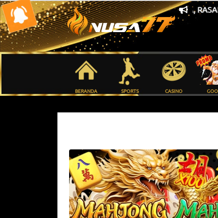
TERBAIK 2024 AMAN DAN TERPECAYA, RASAKAN TINGKAT 
BERANDA
SPORTS
CASINO
GOO