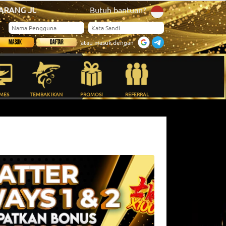
Butuh bantuan?
MASUK
DAFTAR
atau masuk dengan
MES
TEMBAK IKAN
PROMOSI
REFERRAL