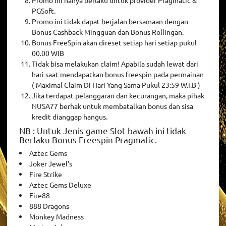
PGSoft
.
Promo ini tidak dapat berjalan bersamaan dengan
Bonus Cashback Mingguan dan Bonus Rollingan.
Bonus
FreeSpin
akan direset setiap hari setiap pukul
00.00 WIB
Tidak bisa melakukan claim! Apabila sudah lewat dari
hari saat mendapatkan bonus freespin pada permainan
( Maximal Claim Di Hari Yang Sama Pukul 23:59 W.I.B )
Jika terdapat pelanggaran dan kecurangan, maka pihak
NUSA77 berhak untuk membatalkan bonus dan sisa
kredit dianggap hangus.
NB : Untuk Jenis game Slot bawah ini tidak
Berlaku Bonus Freespin Pragmatic.
Aztec Gems
Joker Jewel's
Fire Strike
Aztec Gems Deluxe
Fire88
888 Dragons
Monkey Madness