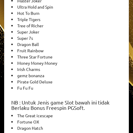
Master Joker
Ultra Hold and Spin
Hot To Burn
Triple Tigers
Tree of Richer
Super Joker
Super 7s
Dragon Ball
Fruit Rainbow
Three Star Fortune
Money Money Money
Irish Charms
gemz bonanza
Pirate Gold Deluxe
Fu Fu Fu
NB : Untuk Jenis game Slot bawah ini tidak
Berlaku Bonus Freespin PGSoft.
The Great icescape
Fortune OX
Dragon Hatch