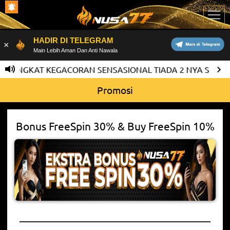
HADIR DI TELEGRAM
×
Main Lebih Aman Dan Anti Nawala
 TINGKAT KEGACORAN SENSASIONAL TIADA 2 NYA SEKARA
Promosi
Bonus FreeSpin 30% & Buy FreeSpin 10%