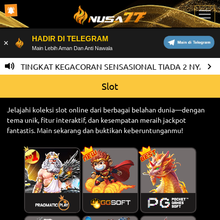
HADIR DI TELEGRAM
×
Main Lebih Aman Dan Anti Nawala
KAN TINGKAT KEGACORAN SENSASIONAL TIADA 2 NYA SEK
Slot
Jelajahi koleksi slot online dari berbagai belahan dunia—dengan
tema unik, fitur interaktif, dan kesempatan meraih jackpot
fantastis. Main sekarang dan buktikan keberuntunganmu!