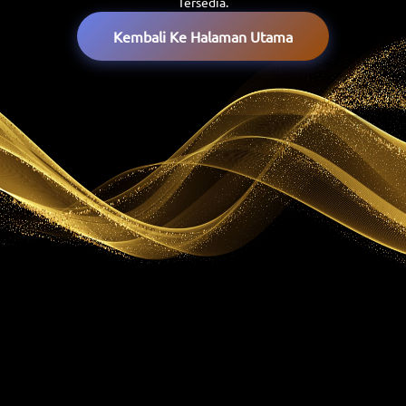
Tersedia.
Kembali Ke Halaman Utama