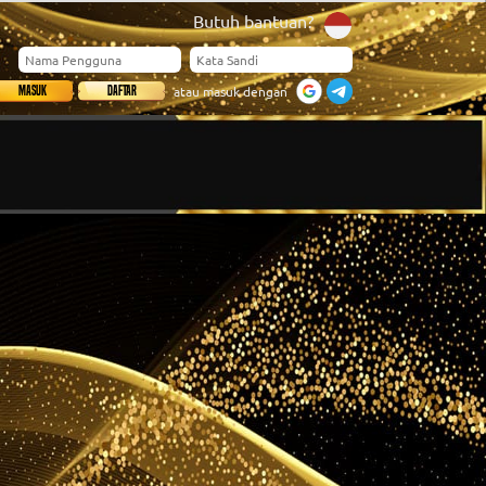
Butuh bantuan?
MASUK
DAFTAR
atau masuk dengan